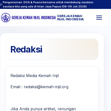
Pengumuman: DOA & Puasa bersama untuk mendukung saudara-
saudara kita yang ada di Intan Jaya Papua (06-08 Juli 2026)
GEREJA KEMAH
Buk
INJIL INDONESIA
men
Redaksi
Redaksi Media Kemah Injil
Email : redaksi@kemah-injil.org
Jika Anda punya artikel, renungan