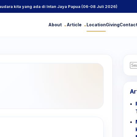
ra kita yang ada di Intan Jaya Papua (06-08 Juli 2026)
About
Article
Location
Giving
Contac
Se
for
Ar