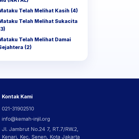
Mu (NATAL)
Mataku Telah Melihat Kasih (4)
Mataku Telah Melihat Sukacita
(3)
Mataku Telah Melihat Damai
Sejahtera (2)
Kontak Kami
021-31902510
info@kemah-injil.org
Jl. Jambrut No.24 7, RT.7/RW.2,
Kenari, Kec. Senen, Kota Jakarta