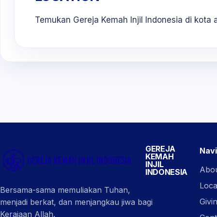
Temukan Gereja Kemah Injil Indonesia di kota 
GEREJA
Navi
KEMAH
INJIL
Abo
INDONESIA
Loca
Bersama-sama memuliakan Tuhan,
Givi
menjadi berkat, dan menjangkau jiwa bagi
Kerajaan Allah.