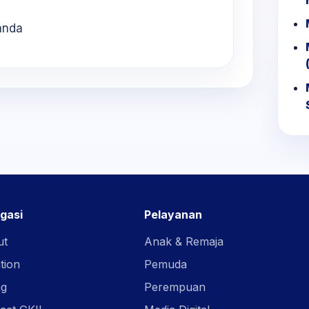
anda
gasi
Pelayanan
ut
Anak & Remaja
tion
Pemuda
ng
Perempuan