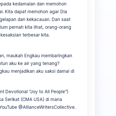
h kepada kedamaian dan memohon
ai. Kita dapat memohon agar Dia
egelapan dan kekacauan. Dan saat
um pernah kita lihat, orang-orang
kesaksian terbesar kita.
akan, maukah Engkau membaringkan
tun aku ke air yang tenang?
kau menjadikan aku saksi damai di
Devotional “Joy to All People”)
ika Serikat (CMA USA) di mana
YouTube @AllianceWritersCollective.