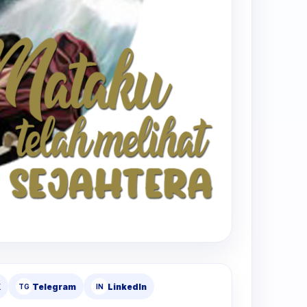
X
Telegram
LinkedIn
TG
IN