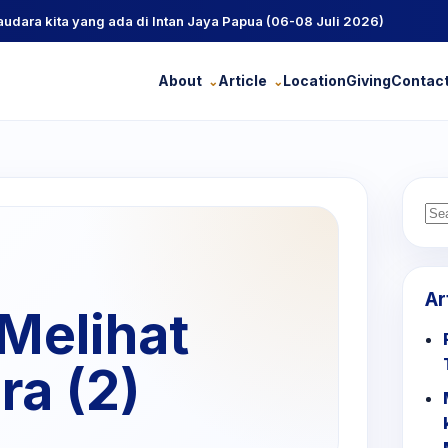
ra kita yang ada di Intan Jaya Papua (06-08 Juli 2026)
About
Article
Location
Giving
Contac
Se
for
Ar
Melihat
ra (2)