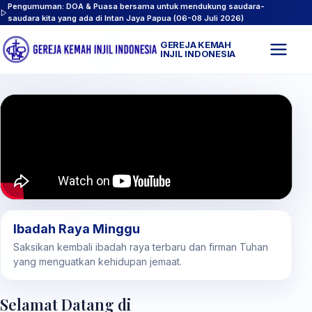
Pengumuman: DOA & Puasa bersama untuk mendukung saudara-
saudara kita yang ada di Intan Jaya Papua (06-08 Juli 2026)
GEREJA KEMAH
Buk
INJIL INDONESIA
men
Ibadah Raya Minggu
Saksikan kembali ibadah raya terbaru dan firman Tuhan
yang menguatkan kehidupan jemaat.
Selamat Datang di