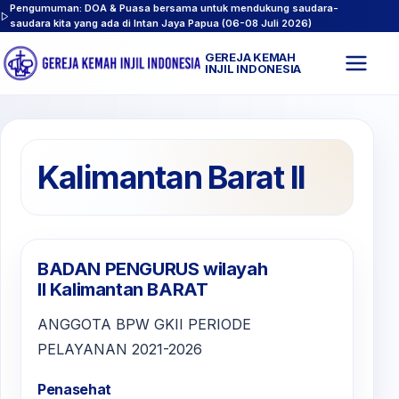
Pengumuman: DOA & Puasa bersama untuk mendukung saudara-
saudara kita yang ada di Intan Jaya Papua (06-08 Juli 2026)
GEREJA KEMAH
Buk
INJIL INDONESIA
men
Kalimantan Barat II
BADAN PENGURUS wilayah
II Kalimantan BARAT
ANGGOTA BPW GKII PERIODE
PELAYANAN 2021-2026
Penasehat