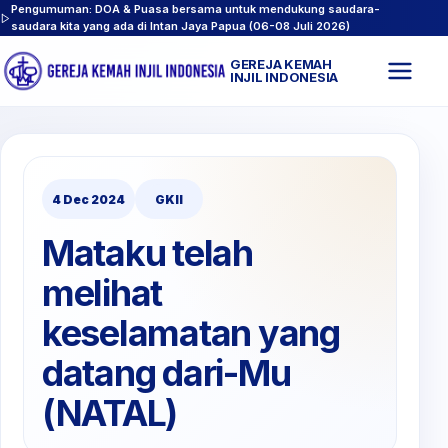
Pengumuman: DOA & Puasa bersama untuk mendukung saudara-
saudara kita yang ada di Intan Jaya Papua (06-08 Juli 2026)
GEREJA KEMAH
Buk
INJIL INDONESIA
men
4 Dec 2024
GKII
Mataku telah
melihat
keselamatan yang
datang dari-Mu
(NATAL)