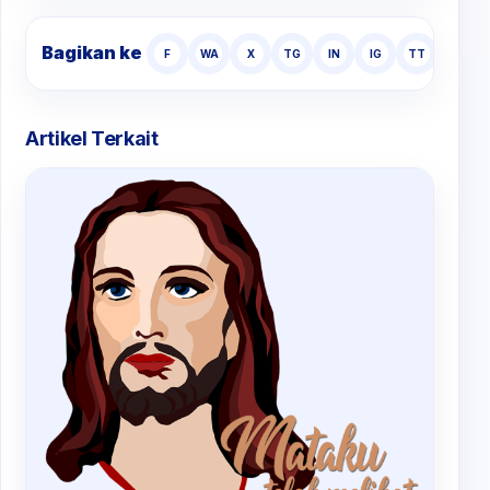
Bagikan ke
F
WA
X
TG
IN
IG
TT
Artikel Terkait