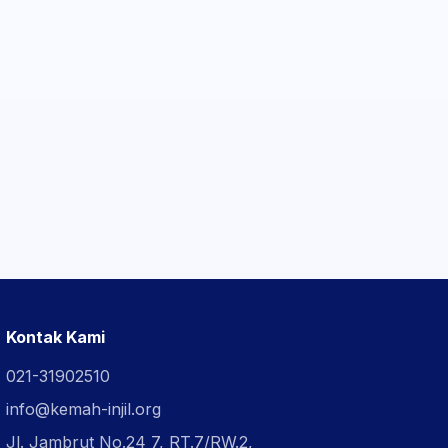
Kontak Kami
021-31902510
info@kemah-injil.org
Jl. Jambrut No.24 7, RT.7/RW.2,