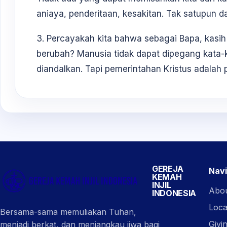
aniaya, penderitaan, kesakitan. Tak satupun d
3. Percayakah kita bahwa sebagai Bapa, kasih
berubah? Manusia tidak dapat dipegang kata-
diandalkan. Tapi pemerintahan Kristus adalah
GEREJA
Navi
KEMAH
INJIL
Abo
INDONESIA
Loca
Bersama-sama memuliakan Tuhan,
Givi
menjadi berkat, dan menjangkau jiwa bagi