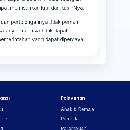
apat memisahkan kita dari kasihNya.
 dan pertolongannya tidak pernah
katanya, manusia tidak dapat
 pemerintahan yang dapat dipercaya.
gasi
Pelayanan
ut
Anak & Remaja
tion
Pemuda
ng
Perempuan