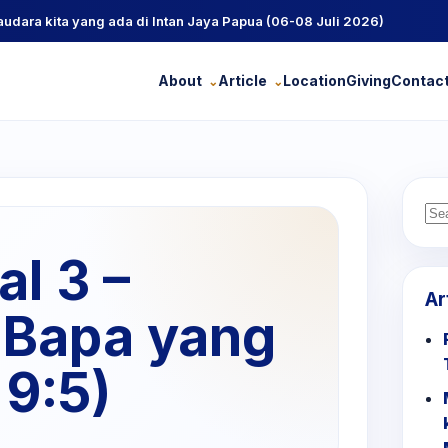
ra kita yang ada di Intan Jaya Papua (06-08 Juli 2026)
About
Article
Location
Giving
Contac
Se
for
l 3 –
Ar
 Bapa yang
 9:5)