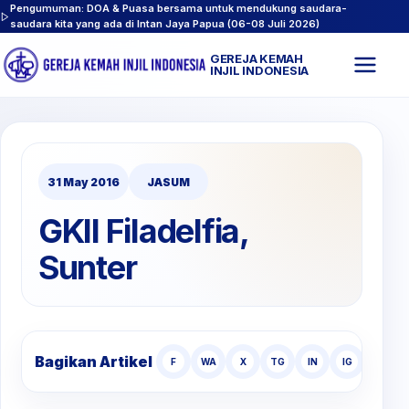
Pengumuman: DOA & Puasa bersama untuk mendukung saudara-
saudara kita yang ada di Intan Jaya Papua (06-08 Juli 2026)
GEREJA KEMAH
Buk
INJIL INDONESIA
men
31 May 2016
JASUM
GKII Filadelfia,
Sunter
Bagikan Artikel
F
WA
X
TG
IN
IG
TT