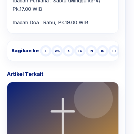
Ibadah Perkaria : Sabtu (Minggu ke-4)
Pk.17.00 WIB
Ibadah Doa : Rabu, Pk.19.00 WIB
Bagikan ke
F
WA
X
TG
IN
IG
TT
Artikel Terkait