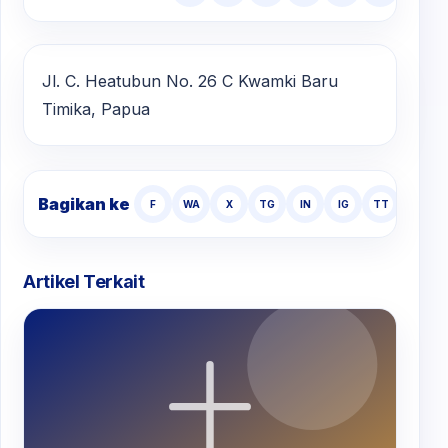
Jl. C. Heatubun No. 26 C Kwamki Baru
Timika, Papua
Bagikan ke
F
WA
X
TG
IN
IG
TT
Artikel Terkait