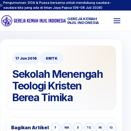
Pengumuman: DOA & Puasa bersama untuk mendukung saudara-
saudara kita yang ada di Intan Jaya Papua (06-08 Juli 2026)
GEREJA KEMAH
Buk
INJIL INDONESIA
men
17 Jun 2016
SMTK
Sekolah Menengah
Teologi Kristen
Berea Timika
Bagikan Artikel
F
WA
X
TG
IN
IG
TT