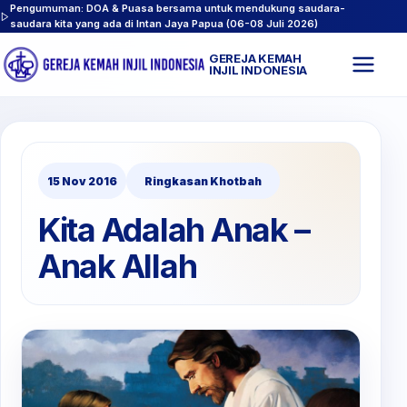
Pengumuman: DOA & Puasa bersama untuk mendukung saudara-
saudara kita yang ada di Intan Jaya Papua (06-08 Juli 2026)
GEREJA KEMAH
Buk
INJIL INDONESIA
men
15 Nov 2016
Ringkasan Khotbah
Kita Adalah Anak –
Anak Allah