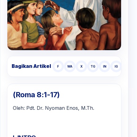
Bagikan Artikel
F
WA
X
TG
IN
IG
TT
(Roma 8:1-17)
Oleh: Pdt. Dr. Nyoman Enos, M.Th.