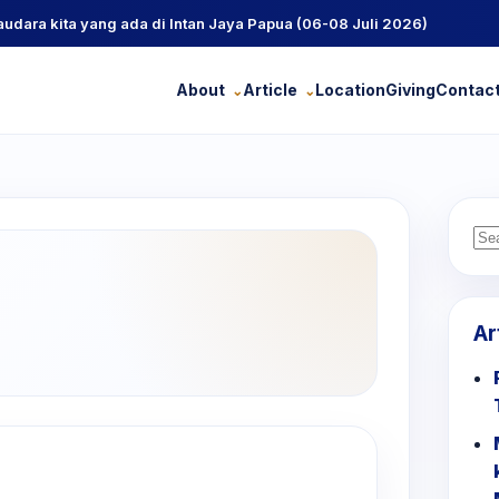
ra kita yang ada di Intan Jaya Papua (06-08 Juli 2026)
About
Article
Location
Giving
Contac
Se
for
Ar