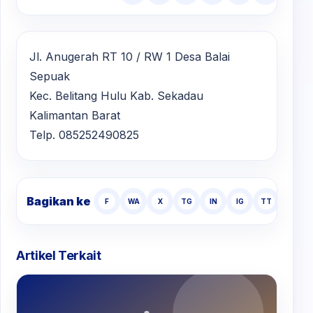
Jl. Anugerah RT 10 / RW 1 Desa Balai
Sepuak
Kec. Belitang Hulu Kab. Sekadau
Kalimantan Barat
Telp. 085252490825
Bagikan ke
F
WA
X
TG
IN
IG
TT
Artikel Terkait