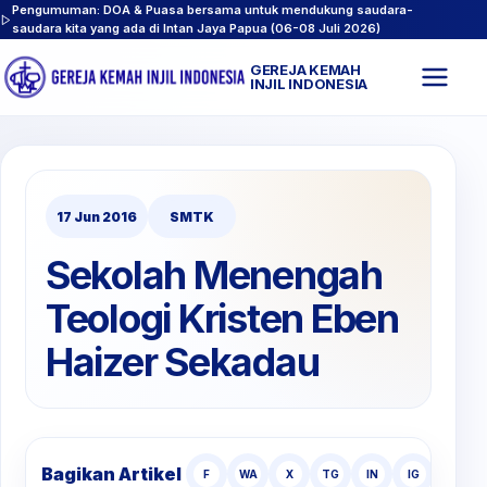
Pengumuman: DOA & Puasa bersama untuk mendukung saudara-
saudara kita yang ada di Intan Jaya Papua (06-08 Juli 2026)
GEREJA KEMAH
Buk
INJIL INDONESIA
men
17 Jun 2016
SMTK
Sekolah Menengah
Teologi Kristen Eben
Haizer Sekadau
Bagikan Artikel
F
WA
X
TG
IN
IG
TT