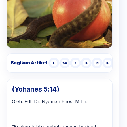
Bagikan Artikel
F
WA
X
TG
IN
IG
TT
(Yohanes 5:14)
Oleh: Pdt. Dr. Nyoman Enos, M.Th.
“Engkau telah sembuh, jangan berbuat