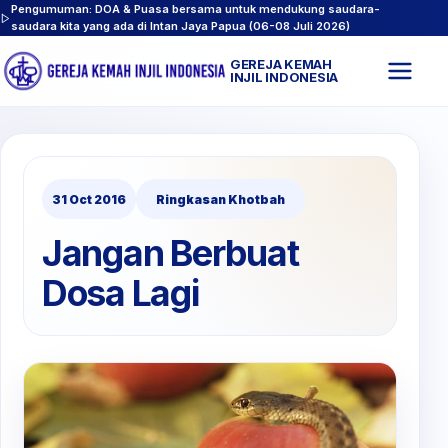
Pengumuman: DOA & Puasa bersama untuk mendukung saudara-
saudara kita yang ada di Intan Jaya Papua (06-08 Juli 2026)
GEREJA KEMAH
Buk
INJIL INDONESIA
men
31 Oct 2016
Ringkasan Khotbah
Jangan Berbuat
Dosa Lagi