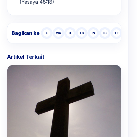
(Yesaya 48:18)
Bagikan ke
F
WA
X
TG
IN
IG
TT
Artikel Terkait