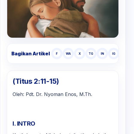
Bagikan Artikel
F
WA
X
TG
IN
IG
TT
(Titus 2:11-15)
Oleh: Pdt. Dr. Nyoman Enos, M.Th.
I. INTRO