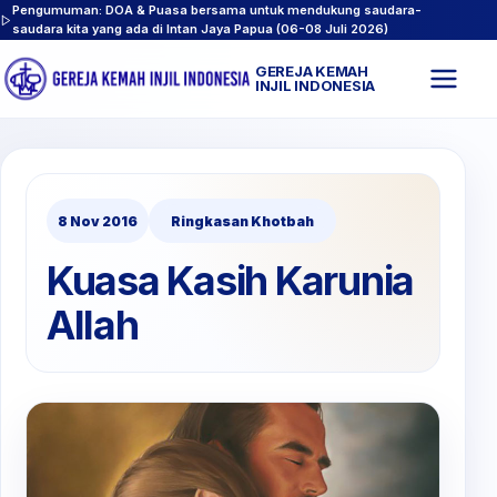
Pengumuman: DOA & Puasa bersama untuk mendukung saudara-
saudara kita yang ada di Intan Jaya Papua (06-08 Juli 2026)
GEREJA KEMAH
Buk
INJIL INDONESIA
men
8 Nov 2016
Ringkasan Khotbah
Kuasa Kasih Karunia
Allah