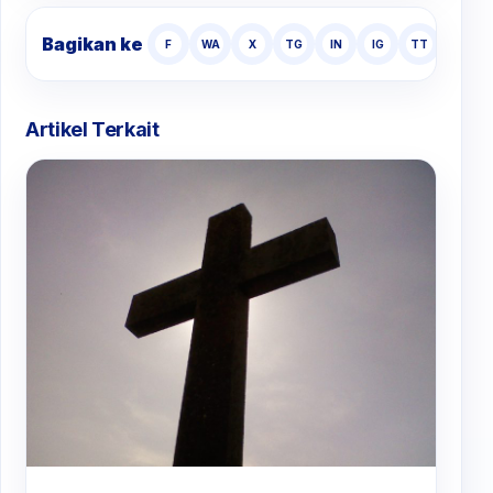
Bagikan ke
F
WA
X
TG
IN
IG
TT
Artikel Terkait