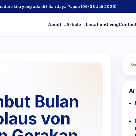
ra kita yang ada di Intan Jaya Papua (06-08 Juli 2026)
About
Article
Location
Giving
Contac
Se
for
Ar
mbut Bulan
olaus von
n Gerakan