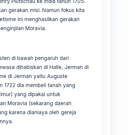
nry Plutschau ke India tahun 1705.
an gerakan misi. Namun fokus kita
ietisme ini menghasilkan gerakan
enginjilan Moravia.
isten di bawah pengaruh dari
ewasa dihabiskan di Halle, Jerman di
sme di Jerman yaitu Auguste
un 1722 dia membeli tanah yang
Timur) yang dipakai untuk
an Moravia (sekarang daerah
ng karena dianiaya oleh gereja
annya.