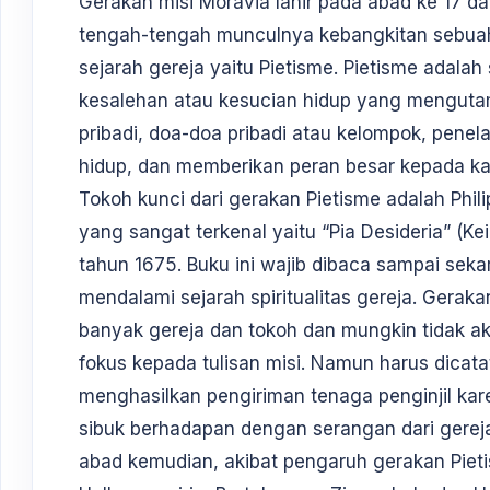
Gerakan misi Moravia lahir pada abad ke 17 d
tengah-tengah munculnya kebangkitan sebuah
sejarah gereja yaitu Pietisme. Pietisme adal
kesalehan atau kesucian hidup yang menguta
pribadi, doa-doa pribadi atau kelompok, penel
hidup, dan memberikan peran besar kepada k
Tokoh kunci dari gerakan Pietisme adalah Phil
yang sangat terkenal yaitu “Pia Desideria” (Ke
tahun 1675. Buku ini wajib dibaca sampai se
mendalami sejarah spiritualitas gereja. Gerak
banyak gereja dan tokoh dan mungkin tidak aka
fokus kepada tulisan misi. Namun harus dicat
menghasilkan pengiriman tenaga penginjil k
sibuk berhadapan dengan serangan dari gereja
abad kemudian, akibat pengaruh gerakan Piet