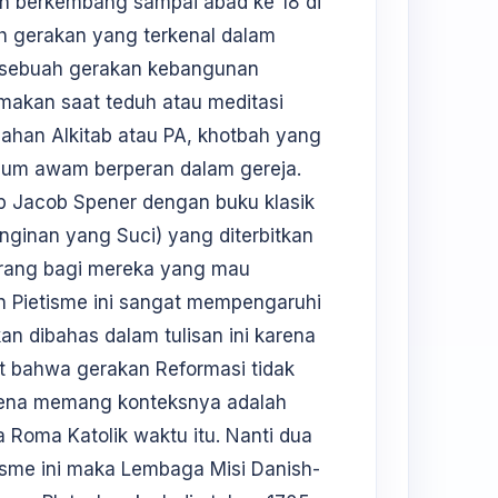
an berkembang sampai abad ke 18 di
 gerakan yang terkenal dalam
ah sebuah gerakan kebangunan
makan saat teduh atau meditasi
aahan Alkitab atau PA, khotbah yang
aum awam berperan dalam gereja.
ip Jacob Spener dengan buku klasik
inginan yang Suci) yang diterbitkan
karang bagi mereka yang mau
an Pietisme ini sangat mempengaruhi
n dibahas dalam tulisan ini karena
at bahwa gerakan Reformasi tidak
arena memang konteksnya adalah
 Roma Katolik waktu itu. Nanti dua
isme ini maka Lembaga Misi Danish-