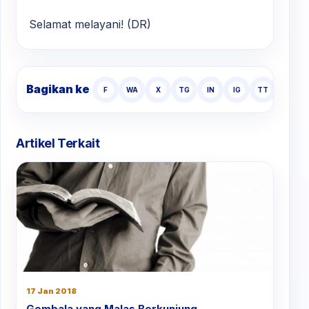
Selamat melayani! (DR)
Bagikan ke
F
WA
X
TG
IN
IG
TT
Artikel Terkait
17 Jan 2018
Gembala yang Malas Berkunjung