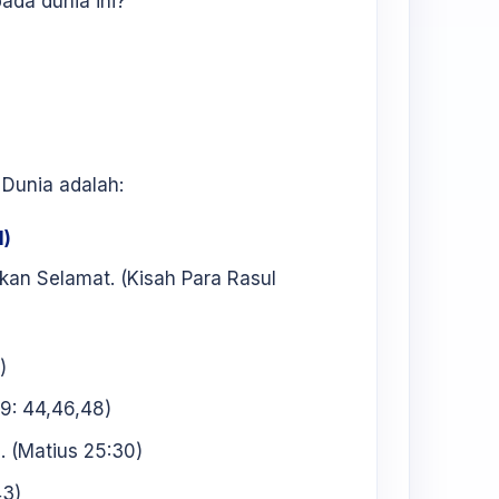
ada dunia ini?
 Dunia adalah:
1)
an Selamat. (Kisah Para Rasul
)
 9: 44,46,48)
. (Matius 25:30)
43)