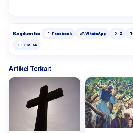
Bagikan ke
Facebook
WhatsApp
X
F
WA
X
T
TikTok
TT
Artikel Terkait