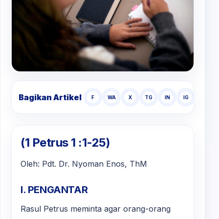
Bagikan Artikel
F
WA
X
TG
IN
IG
TT
(1 Petrus 1 :1-25)
Oleh: Pdt. Dr. Nyoman Enos, ThM
I. PENGANTAR
Rasul Petrus meminta agar orang-orang