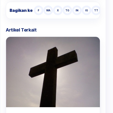
Bagikan ke
F
WA
X
TG
IN
IG
TT
Artikel Terkait