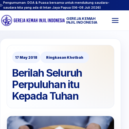
Pengumuman: DOA & Puasa bersama untuk mendukung saudara-
saudara kita yang ada di Intan Jaya Papua (06-08 Juli 2026)
GEREJA KEMAH
Buk
INJIL INDONESIA
men
17 May 2018
Ringkasan Khotbah
Berilah Seluruh
Perpuluhan itu
Kepada Tuhan