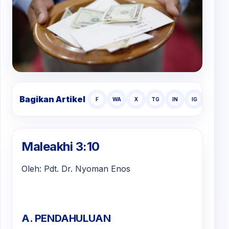
Bagikan Artikel
F
WA
X
TG
IN
IG
TT
Maleakhi 3:10
Oleh: Pdt. Dr. Nyoman Enos
A. PENDAHULUAN