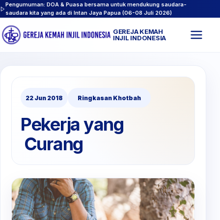
Pengumuman: DOA & Puasa bersama untuk mendukung saudara-
saudara kita yang ada di Intan Jaya Papua (06-08 Juli 2026)
GEREJA KEMAH
Buk
INJIL INDONESIA
men
22 Jun 2018
Ringkasan Khotbah
Pekerja yang
Curang