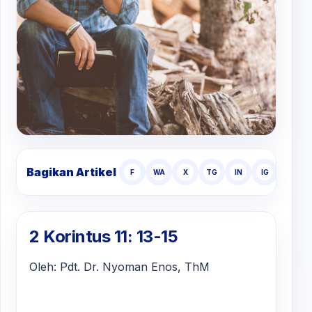
Bagikan Artikel
F
WA
X
TG
IN
IG
TT
2 Korintus 11: 13-15
Oleh: Pdt. Dr. Nyoman Enos, ThM