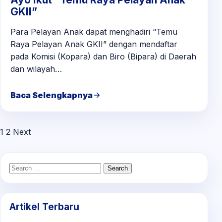
GKII”
Para Pelayan Anak dapat menghadiri “Temu
Raya Pelayan Anak GKII” dengan mendaftar
pada Komisi (Kopara) dan Biro (Bipara) di Daerah
dan wilayah…
Baca Selengkapnya
1
2
Next
Posts
pagination
Search
for:
Artikel Terbaru