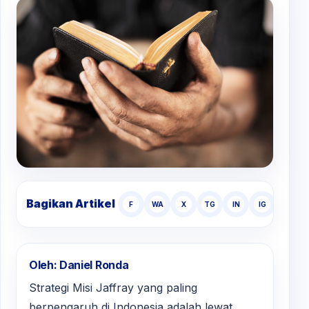
Bagikan Artikel
F
WA
X
TG
IN
IG
TT
Oleh: Daniel Ronda
Strategi Misi Jaffray yang paling
berpengaruh di Indonesia adalah lewat