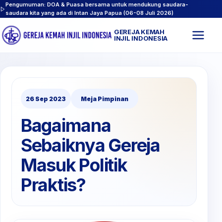
Pengumuman: DOA & Puasa bersama untuk mendukung saudara-
saudara kita yang ada di Intan Jaya Papua (06-08 Juli 2026)
GEREJA KEMAH
Buk
INJIL INDONESIA
men
26 Sep 2023
Meja Pimpinan
Bagaimana
Sebaiknya Gereja
Masuk Politik
Praktis?