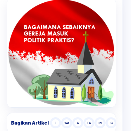
Bagikan Artikel
F
WA
X
TG
IN
IG
TT