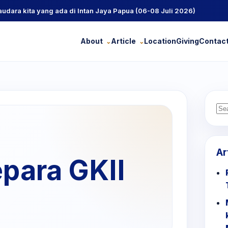
ra kita yang ada di Intan Jaya Papua (06-08 Juli 2026)
About
Article
Location
Giving
Contac
Se
for
Ar
para GKII